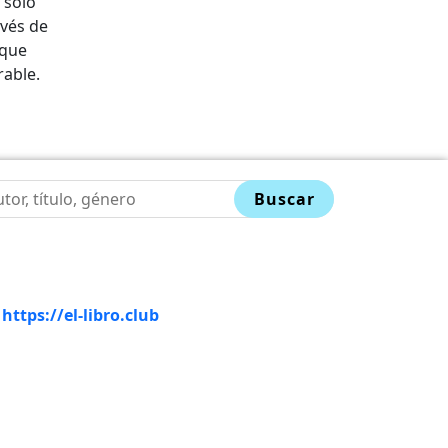
 solo
avés de
 que
rable.
Buscar
-
https://el-libro.club