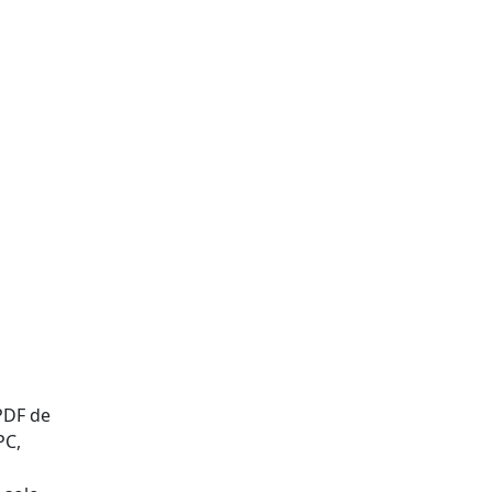
PDF de
PC,