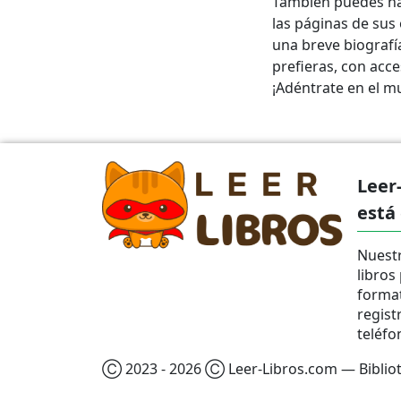
También puedes ha
las páginas de sus 
una breve biografía
prefieras, con acce
¡Adéntrate en el mu
Leer
está
Nuestr
libros
format
regist
teléfo
Ⓒ 2023 - 2026 Ⓒ Leer-Libros.com — Bibliote