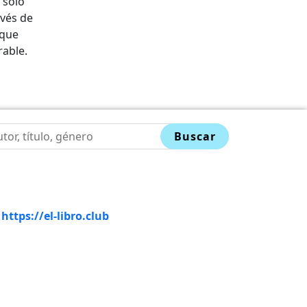
 solo
avés de
 que
rable.
Buscar
-
https://el-libro.club