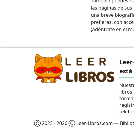
También puedes ha
las páginas de sus 
una breve biografía
prefieras, con acce
¡Adéntrate en el mu
Leer
está
Nuestr
libros
format
regist
teléfo
Ⓒ 2023 - 2026 Ⓒ Leer-Libros.com — Bibliote