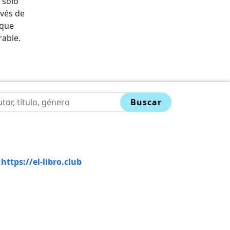
 solo
avés de
 que
rable.
Buscar
-
https://el-libro.club