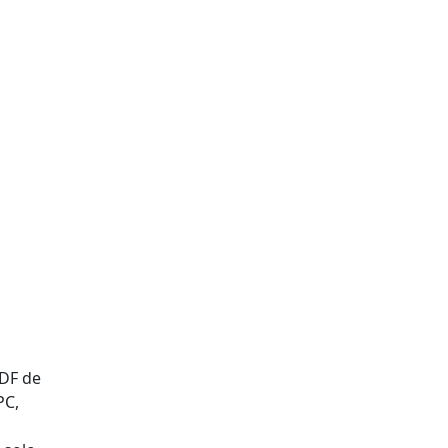
PDF de
PC,