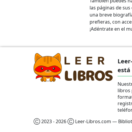
También puedes ha
las páginas de sus 
una breve biografía
prefieras, con acce
¡Adéntrate en el mu
Leer
está
Nuestr
libros
format
regist
teléfo
Ⓒ 2023 - 2026 Ⓒ Leer-Libros.com — Bibliote