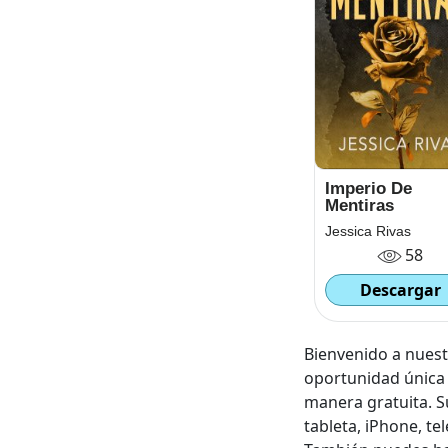
Imperio De
Mentiras
Jessica Rivas
58
Descargar
Bienvenido a nuestr
oportunidad única 
manera gratuita. S
tableta, iPhone, te