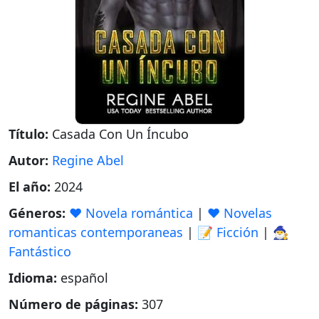
Título:
Casada Con Un Íncubo
Autor:
Regine Abel
El año:
2024
Géneros:
❤️ Novela romántica
|
❤️ Novelas
romanticas contemporaneas
|
📝 Ficción
|
🧙‍♂️
Fantástico
Idioma:
español
Número de páginas:
307