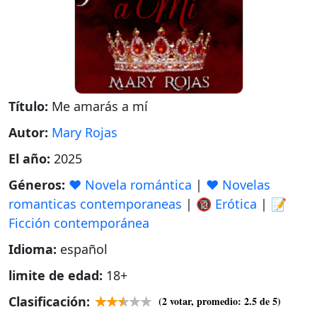
Título:
Me amarás a mí
Autor:
Mary Rojas
El año:
2025
Géneros:
❤️ Novela romántica
|
❤️ Novelas
romanticas contemporaneas
|
🔞 Erótica
|
📝
Ficción contemporánea
Idioma:
español
limite de edad:
18+
Clasificación:
(
2
votar, promedio:
2.5
de 5)