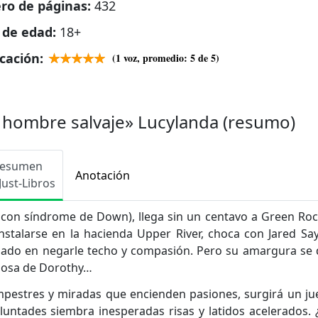
o de páginas:
432
e de edad:
18+
icación:
(
1
voz, promedio:
5
de 5)
n hombre salvaje» Lucylanda (resumo)
esumen
Anotación
Just-Libros
a con síndrome de Down), llega sin un centavo a Green Ro
nstalarse en la hacienda Upper River, choca con Jared Say
ñado en negarle techo y compasión. Pero su amargura se 
giosa de Dorothy…
mpestres y miradas que encienden pasiones, surgirá un j
untades siembra inesperadas risas y latidos acelerados.