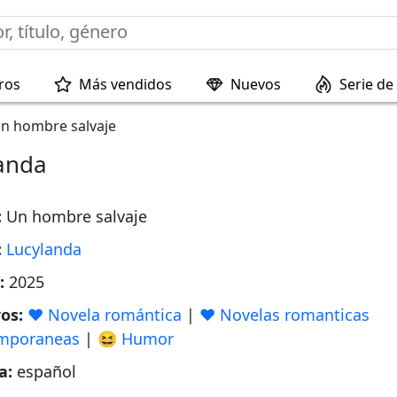
ros
Más vendidos
Nuevos
Serie de 
n hombre salvaje
anda
:
Un hombre salvaje
:
Lucylanda
o:
2025
os:
❤️ Novela romántica
|
❤️ Novelas romanticas
mporaneas
|
😆 Humor
a:
español