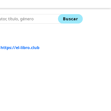
Buscar
-
https://el-libro.club