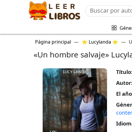
Géne
Página principal
—
⭐ Lucylanda ⭐
—
U
«Un hombre salvaje» Lucyl
Título
Autor
El añ
Géner
conte
Idiom