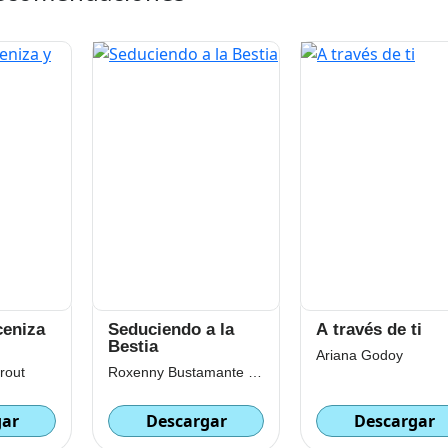
ceniza
Seduciendo a la
A través de ti
Bestia
Ariana Godoy
rout
Roxenny Bustamante (SoshiBus)
gar
Descargar
Descargar