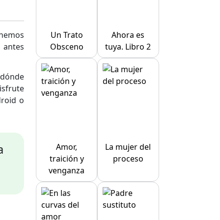
minemos
Un Trato
Ahora es
 antes
Obsceno
tuya. Libro 2
r dónde
isfrute
droid o
a
Amor,
La mujer del
traición y
proceso
venganza