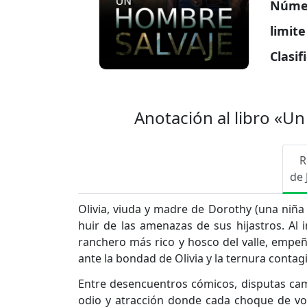
Númer
limit
Clasif
Anotación al libro «U
R
de 
Olivia, viuda y madre de Dorothy (una niñ
huir de las amenazas de sus hijastros. Al i
ranchero más rico y hosco del valle, empe
ante la bondad de Olivia y la ternura conta
Entre desencuentros cómicos, disputas ca
odio y atracción donde cada choque de vol